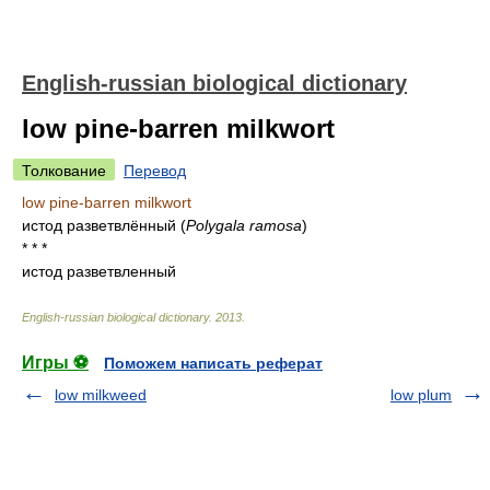
English-russian biological dictionary
low pine-barren milkwort
Толкование
Перевод
low pine-barren milkwort
истод разветвлённый
(
Polygala ramosa
)
* * *
истод разветвленный
English-russian biological dictionary
.
2013
.
Игры ⚽
Поможем написать реферат
low milkweed
low plum